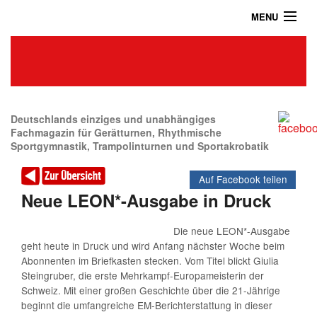
MENU
Home
Das Turnmagazin
News
Abonnieren
Deutschlands einziges und unabhängiges
Fachmagazin für Gerätturnen, Rhythmische
Sportgymnastik, Trampolinturnen und Sportakrobatik
Shop
Auf Facebook teilen
Über uns
Neue LEON*-Ausgabe in Druck
Kontakt / Impressum / Datenschutz
Die neue LEON*-Ausgabe
geht heute in Druck und wird Anfang nächster Woche beim
Archiv
Abonnenten im Briefkasten stecken. Vom Titel blickt Giulia
Steingruber, die erste Mehrkampf-Europameisterin der
Schweiz. Mit einer großen Geschichte über die 21-Jährige
beginnt die umfangreiche EM-Berichterstattung in dieser